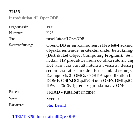
TRIAD
introduktion till OpenODB
Utgivningsår:
1993
Nummer:
K 26
Titel:
introduktion till OpenODB
Sammanfattning:
OpenODB är en komponent i Hewlett-Packard
objektorienterade arkitektur under beteckni
(Distributed Object Computing Program). Se f
nedan. HP-produkter inom de olika rutorna anges
Det kan vara värt att notera att vissa av dessa
sedermera fått stå modell för standardiserings a
Exempelvis är OMGs CORBA-specifikation b
DOMF, OSF'sDCEpåNCS och OSF's DMEpåOp
HPvar för övrigt en av grundarna av OMG.
Projekt:
TRIAD - Katalogprinciper
Språk:
Svenska
Författare:
Stig Berild
TRIAD-K26 - Introduktion till OpenODB