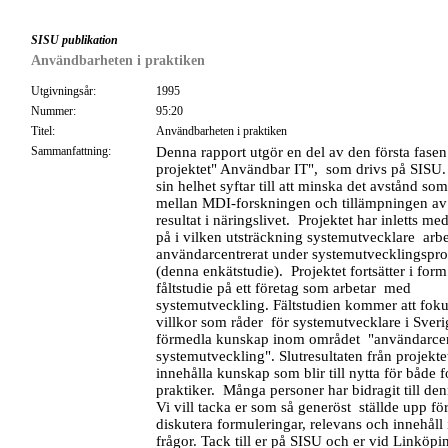
SISU publikation
Användbarheten i praktiken
Utgivningsår:
1995
Nummer:
95:20
Titel:
Användbarheten i praktiken
Sammanfattning:
Denna rapport utgör en del av den första fase
projektet" Användbar IT", som drivs på SISU. 
sin helhet syftar till att minska det avstånd s
mellan MDI-forskningen och tillämpningen av
resultat i näringslivet. Projektet har inletts med
på i vilken utsträckning systemutvecklare arbe
användarcentrerat under systemutvecklingspr
(denna enkätstudie). Projektet fortsätter i for
fåltstudie på ett företag som arbetar med
systemutveckling. Fältstudien kommer att foku
villkor som råder för systemutvecklare i Sveri
förmedla kunskap inom området "användarce
systemutveckling". Slutresultaten från projekt
innehålla kunskap som blir till nytta för både 
praktiker. Många personer har bidragit till den
Vi vill tacka er som så generöst ställde upp för
diskutera formuleringar, relevans och innehåll
frågor. Tack till er på SISU och er vid Linköpi